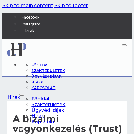
Skip to main content
Skip to footer
Facebook
Instagram
TikTok
FŐOLDAL
SZAKTERÜLETEK
ÜGYVÉDI DÍJAK
HÍREK
KAPCSOLAT
Hírek
Főoldal
Szakterületek
Ügyvédi díjak
Hírek
A bizalmi
Kapcsolat
vagyonkezelés (Trust)