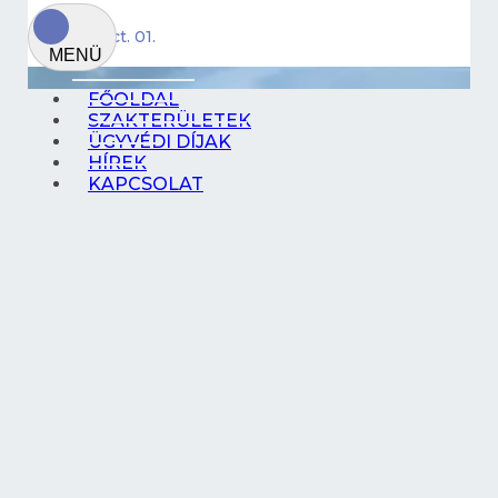
2020. Oct. 01.
FŐOLDAL
SZAKTERÜLETEK
ÜGYVÉDI DÍJAK
HÍREK
KAPCSOLAT