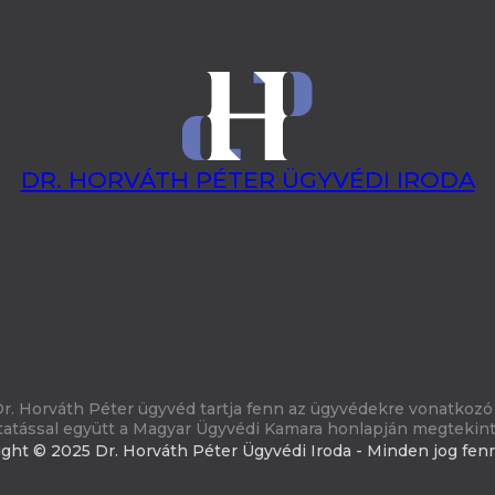
DR. HORVÁTH PÉTER ÜGYVÉDI IRODA
r. Horváth Péter ügyvéd tartja fenn az ügyvédekre vonatkozó 
tatással együtt a Magyar Ügyvédi Kamara honlapján megtekin
ght © 2025 Dr. Horváth Péter Ügyvédi Iroda - Minden jog fen