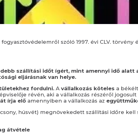
 fogyasztóvédelemről szóló 1997. évi CLV. törvény é
b szállítási időt ígért, mint amennyi idő alatt a
ósági eljárásnak van helye.
tületekhez fordulni
.
A
vállalkozás köteles
a békélt
pviselője révén, aki a vállalkozás részéről jogosu
t írja elő
amennyiben a vállalkozás az
együttműkö
sony, húsvét) megnövekedett szállítási időre kell 
g átvétele