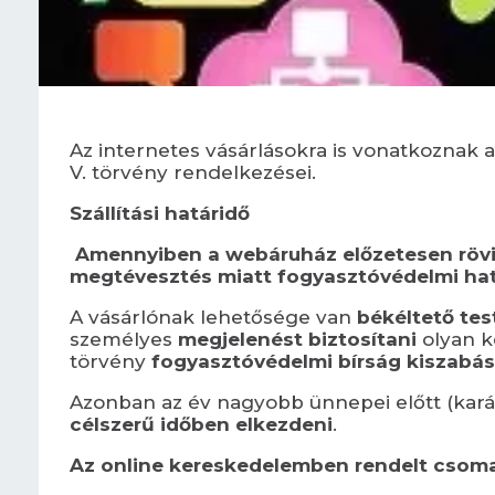
Az internetes vásárlásokra is vonatkoznak a
V. törvény rendelkezései.
Szállítási határidő
Amennyiben a webáruház előzetesen rövideb
megtévesztés miatt fogyasztóvédelmi hat
A vásárlónak lehetősége van
békéltető tes
személyes
megjelenést biztosítani
olyan ké
törvény
fogyasztóvédelmi bírság kiszabásá
Azonban az év nagyobb ünnepei előtt (karác
célszerű időben elkezdeni
.
Az online kereskedelemben rendelt csoma