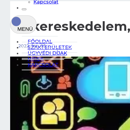
Kapcsolat
E-kereskedelem
FŐOLDAL
2022. Jan. 03.
SZAKTERÜLETEK
ÜGYVÉDI DÍJAK
HÍREK
KAPCSOLAT