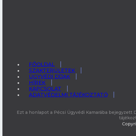
FŐOLDAL
SZAKTERÜLETEK
ÜGYVÉDI DÍJAK
HÍREK
KAPCSOLAT
ADATVÉDELMI TÁJÉKOZTATÓ
Ezt a honlapot a Pécsi Ügyvédi Kamarába bejegyzett D
tájékoz
Copyri