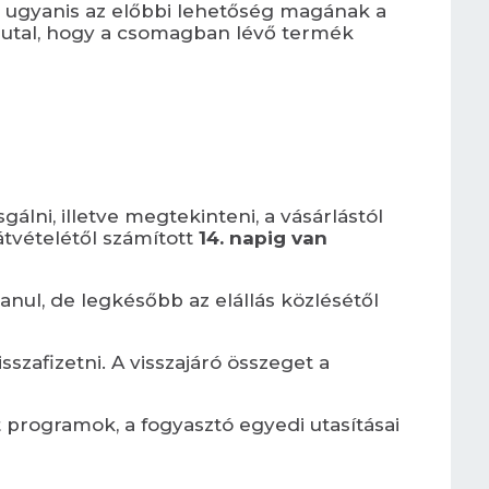
, ugyanis az előbbi lehetőség magának a
 utal, hogy a csomagban lévő termék
lni, illetve megtekinteni, a vásárlástól
tvételétől számított
14. napig van
lanul, de legkésőbb az
elállás közlésétől
szafizetni. A visszajáró összeget a
tt programok, a fogyasztó egyedi utasításai