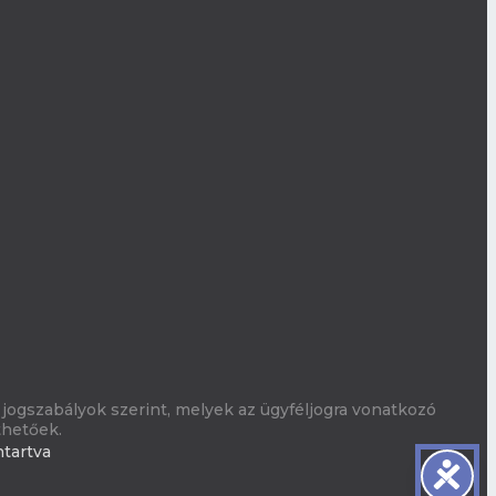
jogszabályok szerint, melyek az ügyféljogra vonatkozó
thetőek.
ntartva