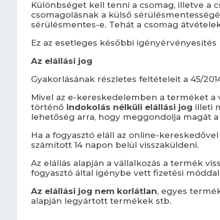
Különbséget kell tenni a csomag, illetve a
csomagolásnak a külső sérülésmentességér
sérülésmentes-e. Tehát a csomag átvétele
Ez az esetleges későbbi igényérvényesítés 
Az elállási jog
Gyakorlásának részletes feltételeit a 45/201
Mivel az e-kereskedelemben a terméket a vá
történő
indokolás nélküli elállási jog
illeti
lehetőség arra, hogy meggondolja magát a
Ha a fogyasztó eláll az online-kereskedővel
számított 14 napon belül visszaküldeni.
Az elállás alapján a vállalkozás a termék vi
fogyasztó által igénybe vett fizetési módd
Az elállási jog nem korlátlan
, egyes termé
alapján legyártott termékek stb.