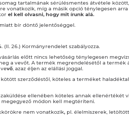
 csomag tartalmának sérülésmentes átvétele között
e vonatkozik, míg a másik opció ténylegesen arra
kor
el kell olvasni, hogy mit írunk alá.
miatt bír döntő jelentőséggel.
4. (II. 26.) Kormányrendelet szabályozza.
sárlás előtt nincs lehetőség ténylegesen megvizsgá
 meg a vevőt. A termék megrendelésétől a termék á
 ve
vő
, azaz éljen az elállási joggal.
 kötött szerződéstől, köteles a terméket haladékta
sszaküldése ellenében köteles annak ellenértékét vis
al megegyező módon kell megtéríteni.
kkörökre nem vonatkozik
,
pl. élelmiszerek, letöltö