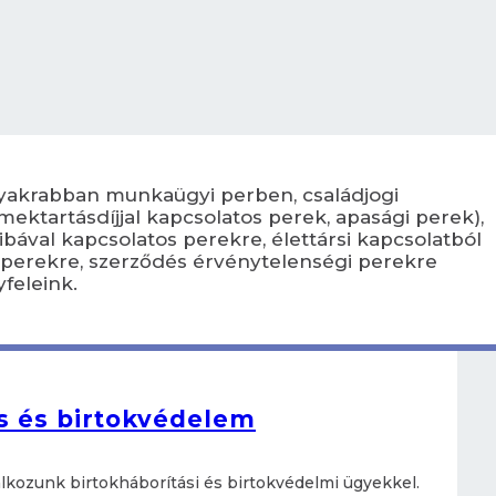
ggyakrabban munkaügyi perben, családjogi
mektartásdíjjal kapcsolatos perek, apasági perek),
ibával kapcsolatos perekre, élettársi kapcsolatból
i perekre, szerződés érvénytelenségi perekre
feleink.
s és birtokvédelem
lkozunk birtokháborítási és birtokvédelmi ügyekkel.