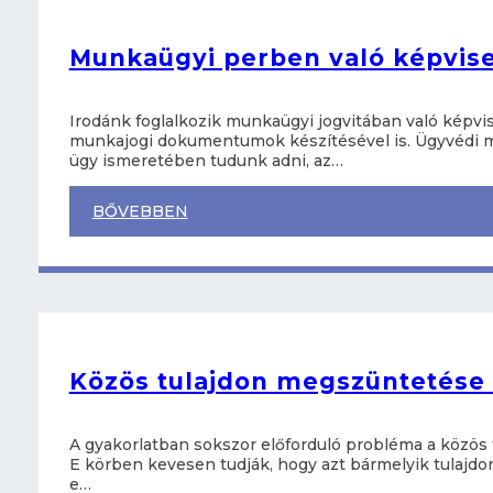
Munkaügyi perben való képvise
Irodánk foglalkozik munkaügyi jogvitában való képvis
munkajogi dokumentumok készítésével is. Ügyvédi mu
ügy ismeretében tudunk adni, az…
BŐVEBBEN
Közös tulajdon megszüntetése i
A gyakorlatban sokszor előforduló probléma a közös
E körben kevesen tudják, hogy azt bármelyik tulajdon
e…