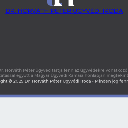
DR. HORVÁTH PÉTER ÜGYVÉDI IRODA
r. Horváth Péter ügyvéd tartja fenn az ügyvédekre vonatkozó 
tatással együtt a Magyar Ügyvédi Kamara honlapján megtekin
ght © 2025 Dr. Horváth Péter Ügyvédi Iroda - Minden jog fen