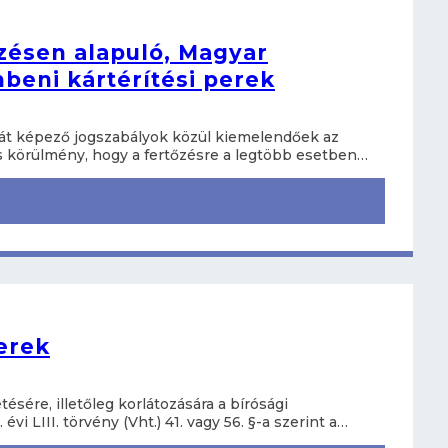
őzésen alapuló, Magyar
beni kártérítési perek
pját képező jogszabályok közül kiemelendőek az
s körülmény, hogy a fertőzésre a legtöbb esetben…
erek
sére, illetőleg korlátozására a bírósági
évi LIII. törvény (Vht.) 41. vagy 56. §-a szerint a…