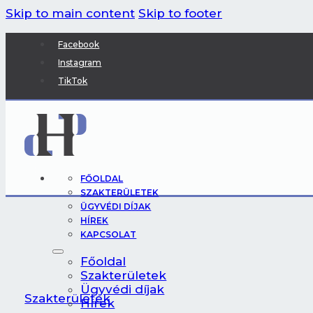
Skip to main content
Skip to footer
Facebook
Instagram
TikTok
FŐOLDAL
SZAKTERÜLETEK
ÜGYVÉDI DÍJAK
HÍREK
KAPCSOLAT
Főoldal
Szakterületek
Ügyvédi díjak
Szakterületek
Hírek