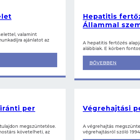
let
Hepatitis fert
Állammal szem
elettel, valamint
nkadíjra ajánlatot az
A hepatitis fertőzés ala
alábbiak. E körben fonto
BŐVEBBEN
ránti per
Végrehajtási p
 tulajdon megszüntetése.
A végrehajtás megszünteté
ostárs követelheti, az
végrehajtásról szóló 1994. 