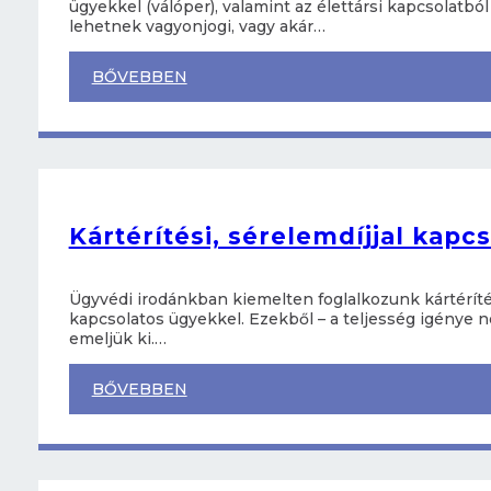
ügyekkel (válóper), valamint az élettársi kapcsolatbó
lehetnek vagyonjogi, vagy akár…
BŐVEBBEN
Kártérítési, sérelemdíjjal kapc
Ügyvédi irodánkban kiemelten foglalkozunk kártérítés
kapcsolatos ügyekkel. Ezekből – a teljesség igénye né
emeljük ki.…
BŐVEBBEN