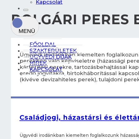
Kapcsolat
POLGÁRI PERES 
FŐOLDAL
SZAKTERÜLETEK
Ügyvédi irodánkban kiemelten foglalkozunk
ÜGYVÉDI DÍJAK
perekben való képviseletre (házassági perek
HÍREK
kártérítési perekre, tartozásbehajtással kap
KAPCSOLAT
eredő jogvitákra, birtokháborítással kapcs
(kivéve devizahiteles perek), tulajdoni per
Családjogi, házastársi és élettá
Ügyvédi irodánkban kiemelten foglalkozunk házasság