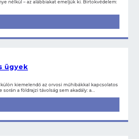
nye nélkül – az alábbiakat emeljük ki. Birtokvédelem:
s ügyek
l külön kiemelendő az orvosi műhibákkal kapcsolatos
 során a földrajzi távolság sem akadály: a…