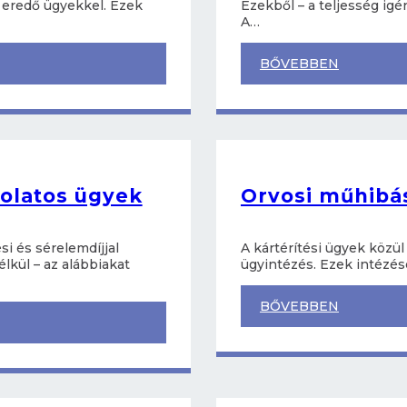
l eredő ügyekkel. Ezek
Ezekből – a teljesség igé
A…
BŐVEBBEN
solatos ügyek
Orvosi műhibá
i és sérelemdíjjal
A kártérítési ügyek közü
lkül – az alábbiakat
ügyintézés. Ezek intézése
BŐVEBBEN