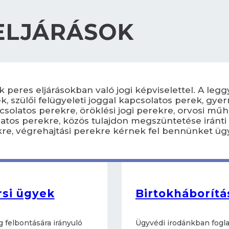
ELJÁRÁSOK
 peres eljárásokban való jogi képviselettel. A le
, szülői felügyeleti joggal kapcsolatos perek, gyer
csolatos perekre, öröklési jogi perekre, orvosi műh
olatos perekre, közös tulajdon megszüntetése iránt
ekre, végrehajtási perekre kérnek fel bennünket ügy
rsi ügyek
Birtokháborítá
 felbontására irányuló
Ügyvédi irodánkban fogla