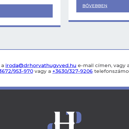
BŐVEBBEN
 a
iroda@drhorvathugyved.hu
e-mail címen, vagy 
3672/953-970
vagy a
+3630/327-9206
telefonszámo