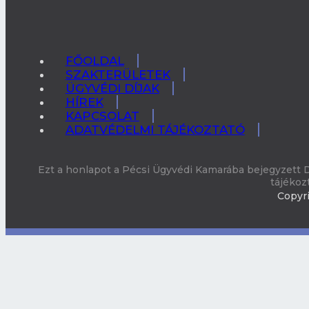
FŐOLDAL
SZAKTERÜLETEK
ÜGYVÉDI DÍJAK
HÍREK
KAPCSOLAT
ADATVÉDELMI TÁJÉKOZTATÓ
Ezt a honlapot a Pécsi Ügyvédi Kamarába bejegyzett D
tájékoz
Copyri