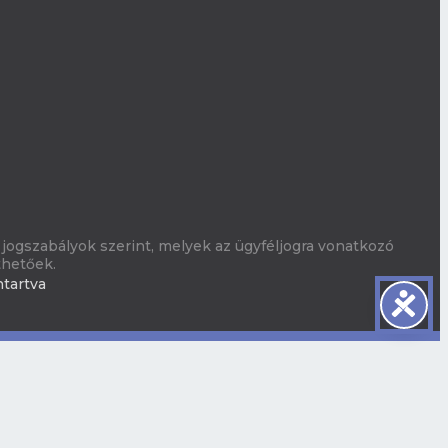
jogszabályok szerint, melyek az ügyféljogra vonatkozó
thetőek.
ntartva