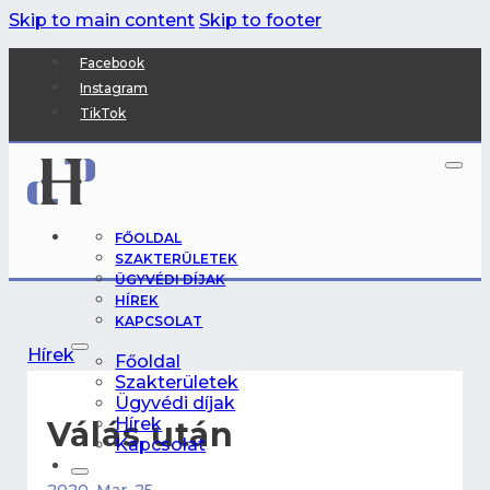
Skip to main content
Skip to footer
Facebook
Instagram
TikTok
FŐOLDAL
SZAKTERÜLETEK
ÜGYVÉDI DÍJAK
HÍREK
KAPCSOLAT
Hírek
Főoldal
Szakterületek
Ügyvédi díjak
Hírek
Válás után
Kapcsolat