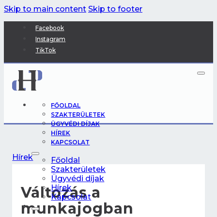
Skip to main content
Skip to footer
Facebook
Instagram
TikTok
FŐOLDAL
SZAKTERÜLETEK
ÜGYVÉDI DÍJAK
HÍREK
KAPCSOLAT
Hírek
Főoldal
Szakterületek
Ügyvédi díjak
Hírek
Változás a
Kapcsolat
munkajogban